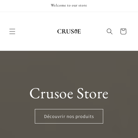
et
Welcome to our store
passer
au
contenu
Panier
Crusoe Store
Découvrir nos produits