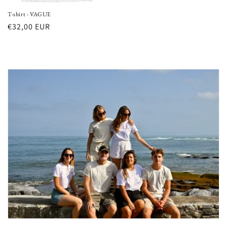
T-shirt - VAGUE
Prix
€32,00 EUR
habituel