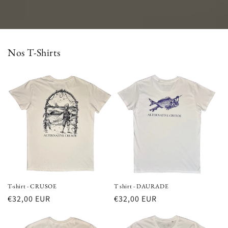
Nos T-Shirts
T-shirt - CRUSOE
T shirt - DAURADE
Prix
€32,00 EUR
Prix
€32,00 EUR
habituel
habituel