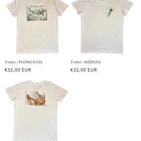
T-shirt - PLONGEUSE
T-shirt - MÉDUSE
Prix
€32,00 EUR
Prix
€32,00 EUR
habituel
habituel