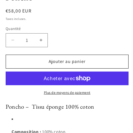
Prix
€58,00 EUR
habituel
Taxes incluses.
Quantité
Réduire
Augmenter
la
la
quantité
quantité
de
de
Ajouter au panier
Poncho
Poncho
Plus de moyens de paiement
Poncho – Tissu éponge 100% coton
Composition :
100% coton.