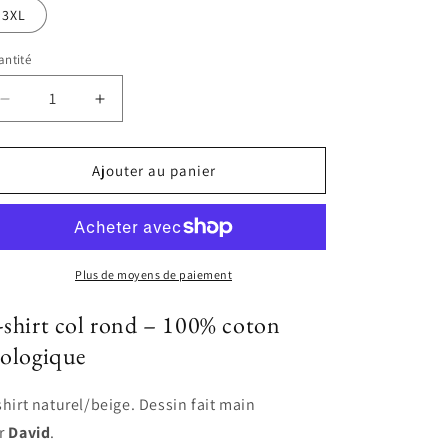
3XL
ntité
Réduire
Augmenter
la
la
quantité
quantité
de
de
Ajouter au panier
T-
T-
shirt
shirt
-
-
CRUSOE
CRUSOE
Plus de moyens de paiement
-shirt col rond – 100% coton
iologique
shirt naturel/beige. Dessin fait main
r
David
.