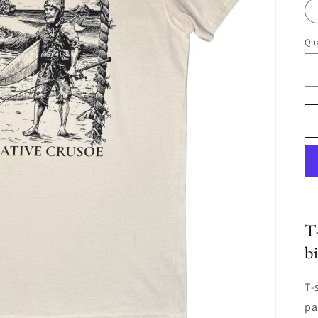
Qua
T
b
T-
pa