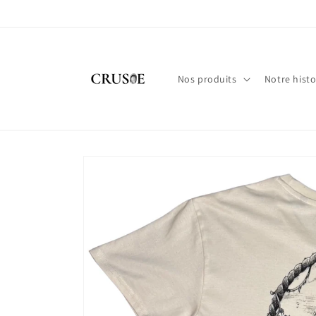
et
passer
au
contenu
Nos produits
Notre histo
Passer aux
informations
produits