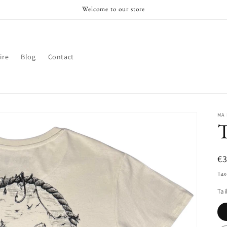
Welcome to our store
ire
Blog
Contact
MA
T
Pr
€
ha
Tax
Tai