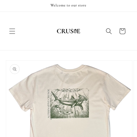
et
Welcome to our store
passer
au
contenu
Panier
Passer aux
informations
produits