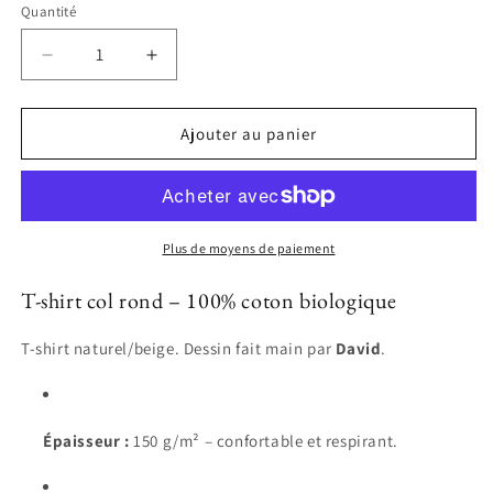
Quantité
Réduire
Augmenter
la
la
quantité
quantité
de
de
Ajouter au panier
T-
T-
shirt
shirt
-
-
PLONGEUSE
PLONGEUSE
Plus de moyens de paiement
T-shirt col rond – 100% coton biologique
T-shirt naturel/beige. Dessin fait main par
David
.
Épaisseur :
150 g/m² – confortable et respirant.